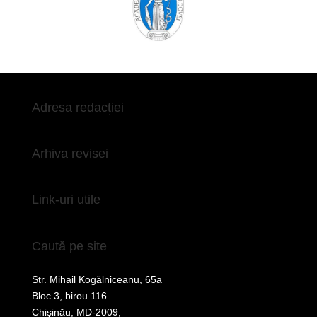
Adresa redacției
Arhiva revisei
Link-uri utile
Caută pe site
Str. Mihail Kogălniceanu, 65a
Bloc 3, birou 116
Chișinău, MD-2009,