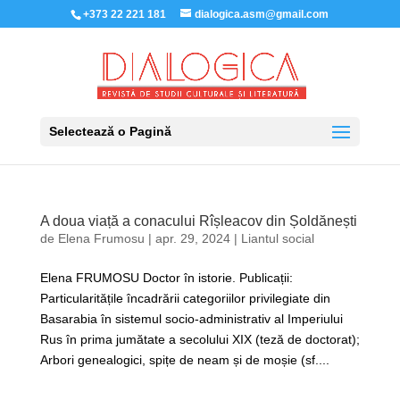
+373 22 221 181
dialogica.asm@gmail.com
Selectează o Pagină
A doua viață a conacului Rîșleacov din Șoldănești
de
Elena Frumosu
|
apr. 29, 2024
|
Liantul social
Elena FRUMOSU Doctor în istorie. Publicații:
Particularitățile încadrării categoriilor privilegiate din
Basarabia în sistemul socio-administrativ al Imperiului
Rus în prima jumătate a secolului XIX (teză de doctorat);
Arbori genealogici, spițe de neam și de moșie (sf....