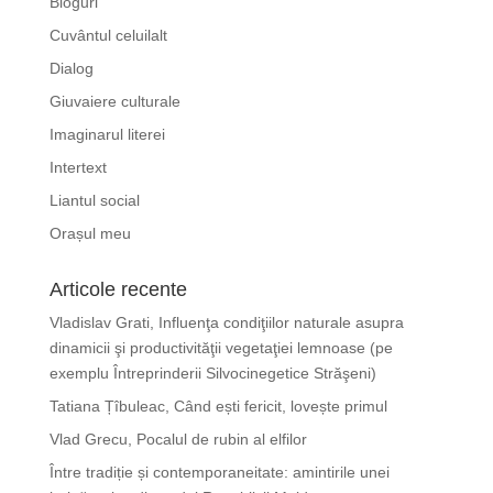
Bloguri
Cuvântul celuilalt
Dialog
Giuvaiere culturale
Imaginarul literei
Intertext
Liantul social
Orașul meu
Articole recente
Vladislav Grati, Influenţa condiţiilor naturale asupra
dinamicii şi productivităţii vegetaţiei lemnoase (pe
exemplu Întreprinderii Silvocinegetice Străşeni)
Tatiana Țîbuleac, Când ești fericit, lovește primul
Vlad Grecu, Pocalul de rubin al elfilor
Între tradiție și contemporaneitate: amintirile unei