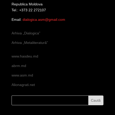
Republica Moldova
Tel.: +373 22 272107
Email:
dialogica.asm@gmail.com
Arhiva „Dialogica”
Arhiva „Metaliteratură”
www.hasdeu.md
abrm.md
www.asm.md
Alionagrati.net