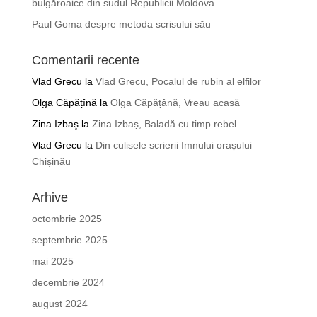
bulgăroaice din sudul Republicii Moldova
Paul Goma despre metoda scrisului său
Comentarii recente
Vlad Grecu
la
Vlad Grecu, Pocalul de rubin al elfilor
Olga Căpățînă
la
Olga Căpățână, Vreau acasă
Zina Izbaş
la
Zina Izbaș, Baladă cu timp rebel
Vlad Grecu
la
Din culisele scrierii Imnului orașului
Chișinău
Arhive
octombrie 2025
septembrie 2025
mai 2025
decembrie 2024
august 2024