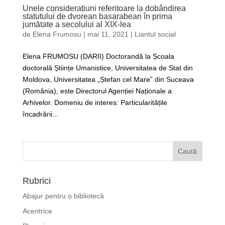
Unele considerațiuni referitoare la dobândirea
statutului de dvorean basarabean în prima
jumătate a secolului al XIX-lea
de
Elena Frumosu
|
mai 11, 2021
|
Liantul social
Elena FRUMOSU (DARII) Doctorandă la Școala
doctorală Științe Umanistice, Universitatea de Stat din
Moldova, Universitatea „Ștefan cel Mare” din Suceava
(România), este Directorul Agenției Naționale a
Arhivelor. Domeniu de interes: Particularitățile
încadrării...
Rubrici
Abajur pentru o bibliotecă
Acentrice