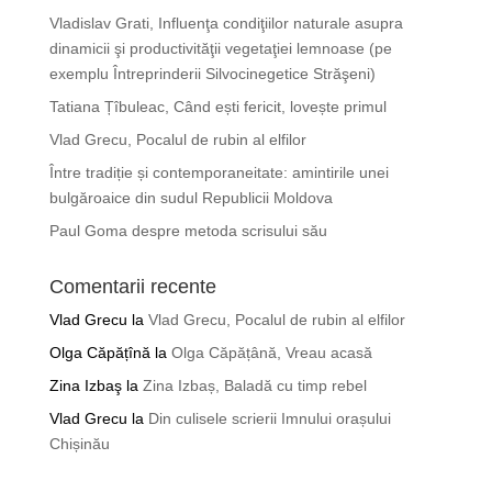
Vladislav Grati, Influenţa condiţiilor naturale asupra
dinamicii şi productivităţii vegetaţiei lemnoase (pe
exemplu Întreprinderii Silvocinegetice Străşeni)
Tatiana Țîbuleac, Când ești fericit, lovește primul
Vlad Grecu, Pocalul de rubin al elfilor
Între tradiție și contemporaneitate: amintirile unei
bulgăroaice din sudul Republicii Moldova
Paul Goma despre metoda scrisului său
Comentarii recente
Vlad Grecu
la
Vlad Grecu, Pocalul de rubin al elfilor
Olga Căpățînă
la
Olga Căpățână, Vreau acasă
Zina Izbaş
la
Zina Izbaș, Baladă cu timp rebel
Vlad Grecu
la
Din culisele scrierii Imnului orașului
Chișinău