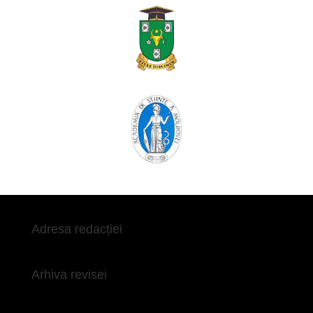
Adresa redacției
Arhiva revisei