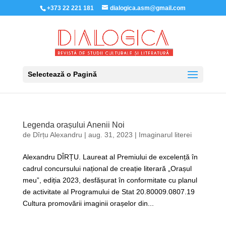
+373 22 221 181
dialogica.asm@gmail.com
Selectează o Pagină
Legenda orașului Anenii Noi
de
Dîrțu Alexandru
|
aug. 31, 2023
|
Imaginarul literei
Alexandru DÎRȚU. Laureat al Premiului de excelență în
cadrul concursului național de creație literară „Orașul
meu”, ediția 2023, desfășurat în conformitate cu planul
de activitate al Programului de Stat 20.80009.0807.19
Cultura promovării imaginii orașelor din...