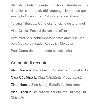
Vladislav Grati, Influenţa condiţiilor naturale asupra
dinamicii şi productivităţii vegetaţiei lemnoase (pe
exemplu Întreprinderii Silvocinegetice Străşeni)
Tatiana Țîbuleac, Când ești fericit, lovește primul
Vlad Grecu, Pocalul de rubin al elfilor
Între tradiție și contemporaneitate: amintirile unei
bulgăroaice din sudul Republicii Moldova
Paul Goma despre metoda scrisului său
Comentarii recente
Vlad Grecu
la
Vlad Grecu, Pocalul de rubin al elfilor
Olga Căpățînă
la
Olga Căpățână, Vreau acasă
Zina Izbaş
la
Zina Izbaș, Baladă cu timp rebel
Vlad Grecu
la
Din culisele scrierii Imnului orașului
Chișinău