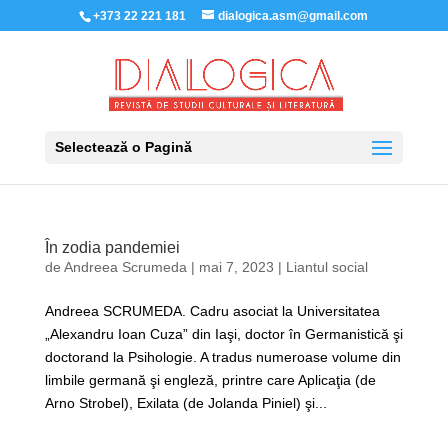
+373 22 221 181
dialogica.asm@gmail.com
Selectează o Pagină
În zodia pandemiei
de
Andreea Scrumeda
|
mai 7, 2023
|
Liantul social
Andreea SCRUMEDA. Cadru asociat la Universitatea
„Alexandru Ioan Cuza” din Iaşi, doctor în Germanistică şi
doctorand la Psihologie. A tradus numeroase volume din
limbile germană şi engleză, printre care Aplicaţia (de
Arno Strobel), Exilata (de Jolanda Piniel) şi...