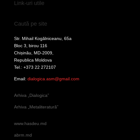
Link-uri utile
Caută pe site
Str. Mihail Kogălniceanu, 65a
Bloc 3, birou 116
Chișinău, MD-2009,
Republica Moldova
Tel.: +373 22 272107
Email:
dialogica.asm@gmail.com
Arhiva „Dialogica”
Arhiva „Metaliteratură”
www.hasdeu.md
abrm.md