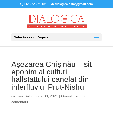
+373 22 221 181
dialogica.asm@gmail.com
Selectează o Pagină
Aşezarea Chişinău – sit
eponim al culturii
hallstattului canelat din
interfluviul Prut-Nistru
de
Livia Sîrbu
|
nov. 30, 2021
|
Orașul meu
|
0
comentarii