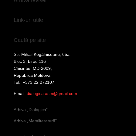
Arhiva revisei
Link-uri utile
Caută pe site
Str. Mihail Kogălniceanu, 65a
Bloc 3, birou 116
Chișinău, MD-2009,
Republica Moldova
Tel.: +373 22 272107
Email:
dialogica.asm@gmail.com
Arhiva „Dialogica”
Arhiva „Metaliteratură”