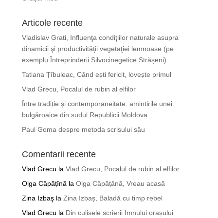
Articole recente
Vladislav Grati, Influenţa condiţiilor naturale asupra
dinamicii şi productivităţii vegetaţiei lemnoase (pe
exemplu Întreprinderii Silvocinegetice Străşeni)
Tatiana Țîbuleac, Când ești fericit, lovește primul
Vlad Grecu, Pocalul de rubin al elfilor
Între tradiție și contemporaneitate: amintirile unei
bulgăroaice din sudul Republicii Moldova
Paul Goma despre metoda scrisului său
Comentarii recente
Vlad Grecu
la
Vlad Grecu, Pocalul de rubin al elfilor
Olga Căpățînă
la
Olga Căpățână, Vreau acasă
Zina Izbaş
la
Zina Izbaș, Baladă cu timp rebel
Vlad Grecu
la
Din culisele scrierii Imnului orașului