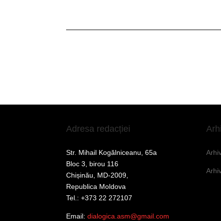
Adresa redacției
Arh
Str. Mihail Kogălniceanu, 65a
Arhi
Bloc 3, birou 116
Arhi
Chișinău, MD-2009,
Republica Moldova
Tel.: +373 22 272107
Email:
dialogica.asm@gmail.com