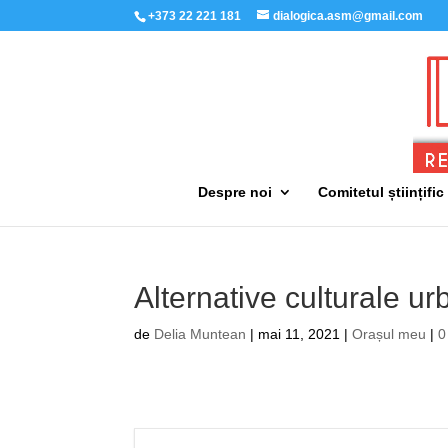
+373 22 221 181
dialogica.asm@gmail.com
Despre noi
Comitetul științific
Alternative culturale u
de
Delia Muntean
|
mai 11, 2021
|
Orașul meu
|
0