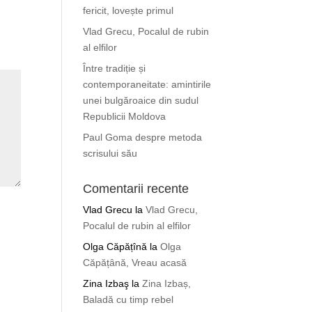
fericit, lovește primul
Vlad Grecu, Pocalul de rubin
al elfilor
Între tradiție și
contemporaneitate: amintirile
unei bulgăroaice din sudul
Republicii Moldova
Paul Goma despre metoda
scrisului său
Comentarii recente
Vlad Grecu
la
Vlad Grecu,
Pocalul de rubin al elfilor
Olga Căpățînă
la
Olga
Căpățână, Vreau acasă
Zina Izbaş
la
Zina Izbaș,
Baladă cu timp rebel