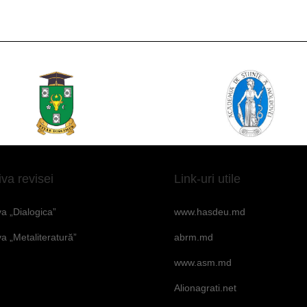
iva revisei
Link-uri utile
va „Dialogica”
www.hasdeu.md
va „Metaliteratură”
abrm.md
www.asm.md
Alionagrati.net