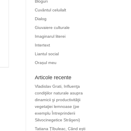
Bloguri
Cuvântul celuilalt
Dialog
Giuvaiere culturale
Imaginarul literei
Intertext
Liantul social
Orașul meu
Articole recente
Vladislav Grati, Influenţa
condiţiilor naturale asupra
dinamicii şi productivităţii
vegetaţiei lemnoase (pe
exemplu Întreprinderii
Silvocinegetice Străşeni)
Tatiana Țîbuleac, Când ești