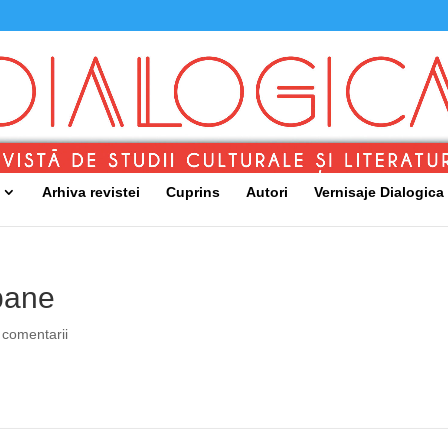
Arhiva revistei
Cuprins
Autori
Vernisaje Dialogica
rbane
 comentarii