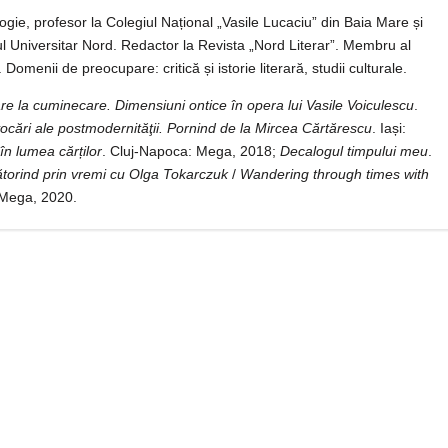
logie, profesor la Colegiul Național „Vasile Lucaciu” din Baia Mare și
ul Universitar Nord. Redactor la Revista „Nord Literar”. Membru al
 Domenii de preocupare: critică și istorie literară, studii culturale.
e la cuminecare. Dimensiuni ontice în opera lui Vasile Voiculescu
.
ocări ale postmodernităţii. Pornind de la Mircea Cărtărescu
. Iași:
 în lumea cărților
. Cluj-Napoca: Mega, 2018;
Decalogul timpului meu
.
ătorind prin vremi cu Olga Tokarczuk
/
Wandering through times with
Mega, 2020.