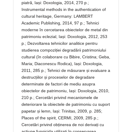
piatră, Iași: Doxologia, 2014, 270 p.;
Instrumental methods in the authentication of
cultural heritage, Germany: LAMBERT
Academic Publishing, 2014, 97 p.; Tehnici
moderne în cercetarea obiectelor de metal din
patrimoniu eclezial, Iași: Doxologia, 2012, 253
p.; Dezvoltarea tehnicilor analitice pentru
studierea compoziției degradării patrimoniului
cultural (în colaborare cu Bibire, Cristina; Geba,
Maria; Diaconescu Rodica), Iași: Doxologia,
2011, 285 p.; Tehnici de măsurare și evaluare a
destrucțiilor și proceselor de degradare
determinate de factori de mediu asupra
obiectelor de patrimoniu, Iași: Doxologia, 2010,
210 p.; Cercetări privind mecanismele de
deteriorare la obiectele de patrimoniu cu suport
papetar și lemn, Iași: Trinitas, 2009, p. 285;
Places of the spirit, CERMI, 2009, 285 p.;
Cercetări privind obținerea de noi derivați cu
acțiune fungicida utilizați în conservarea