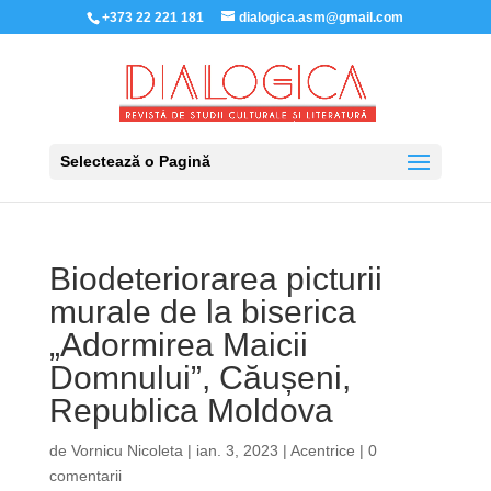
+373 22 221 181
dialogica.asm@gmail.com
Selectează o Pagină
Biodeteriorarea picturii
murale de la biserica
„Adormirea Maicii
Domnului”, Căușeni,
Republica Moldova
de
Vornicu Nicoleta
|
ian. 3, 2023
|
Acentrice
|
0
comentarii