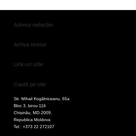
Adresa redacției
Arhiva revisei
Link-uri utile
Caută pe site
Str. Mihail Kogălniceanu, 65a
Bloc 3, birou 116
Chișinău, MD-2009,
Republica Moldova
Tel.: +373 22 272107