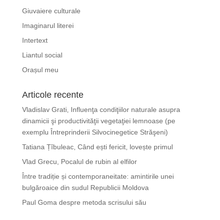
Giuvaiere culturale
Imaginarul literei
Intertext
Liantul social
Orașul meu
Articole recente
Vladislav Grati, Influenţa condiţiilor naturale asupra
dinamicii şi productivităţii vegetaţiei lemnoase (pe
exemplu Întreprinderii Silvocinegetice Străşeni)
Tatiana Țîbuleac, Când ești fericit, lovește primul
Vlad Grecu, Pocalul de rubin al elfilor
Între tradiție și contemporaneitate: amintirile unei
bulgăroaice din sudul Republicii Moldova
Paul Goma despre metoda scrisului său