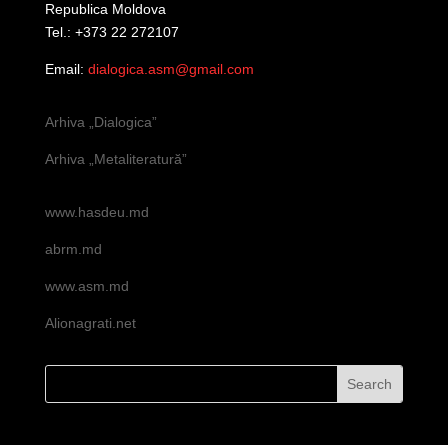
Republica Moldova
Tel.: +373 22 272107
Email:
dialogica.asm@gmail.com
Arhiva „Dialogica”
Arhiva „Metaliteratură”
www.hasdeu.md
abrm.md
www.asm.md
Alionagrati.net