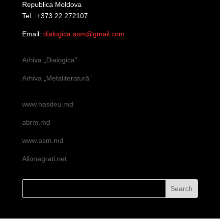
Republica Moldova
Tel.: +373 22 272107
Email:
dialogica.asm@gmail.com
Arhiva „Dialogica”
Arhiva „Metaliteratură”
www.hasdeu.md
abrm.md
www.asm.md
Alionagrati.net