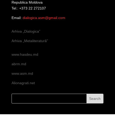
Republica Moldova
Tel.: +373 22 272107
Email:
dialogica.asm@gmail.com
Arhiva „Dialogica”
Arhiva „Metaliteratură”
www.hasdeu.md
abrm.md
www.asm.md
Alionagrati.net