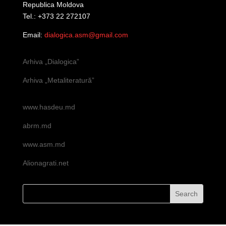
Republica Moldova
Tel.: +373 22 272107
Email:
dialogica.asm@gmail.com
Arhiva „Dialogica”
Arhiva „Metaliteratură”
www.hasdeu.md
abrm.md
www.asm.md
Alionagrati.net