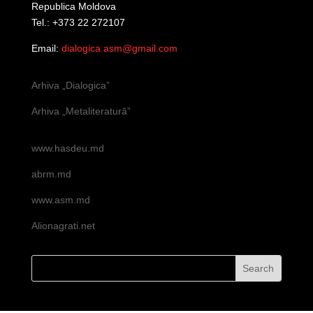
Republica Moldova
Tel.: +373 22 272107
Email:
dialogica.asm@gmail.com
Arhiva „Dialogica”
Arhiva „Metaliteratură”
www.hasdeu.md
abrm.md
www.asm.md
Alionagrati.net