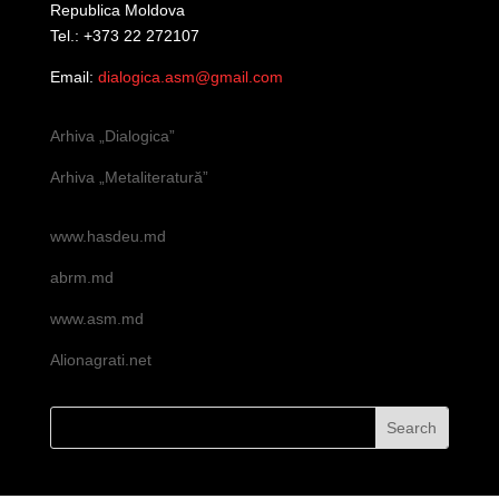
Republica Moldova
Tel.: +373 22 272107
Email:
dialogica.asm@gmail.com
Arhiva „Dialogica”
Arhiva „Metaliteratură”
www.hasdeu.md
abrm.md
www.asm.md
Alionagrati.net