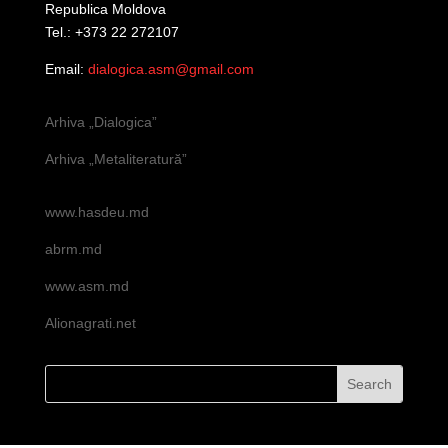
Republica Moldova
Tel.: +373 22 272107
Email:
dialogica.asm@gmail.com
Arhiva „Dialogica”
Arhiva „Metaliteratură”
www.hasdeu.md
abrm.md
www.asm.md
Alionagrati.net