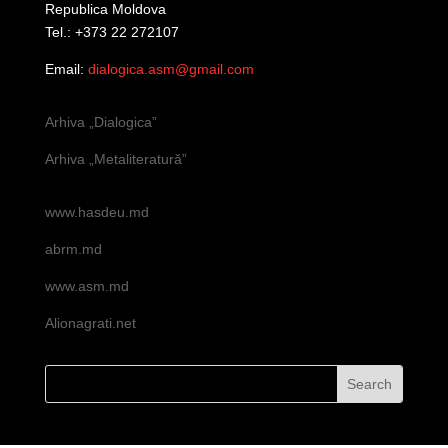
Republica Moldova
Tel.: +373 22 272107
Email:
dialogica.asm@gmail.com
Arhiva „Dialogica”
Arhiva „Metaliteratură”
www.hasdeu.md
abrm.md
www.asm.md
Alionagrati.net