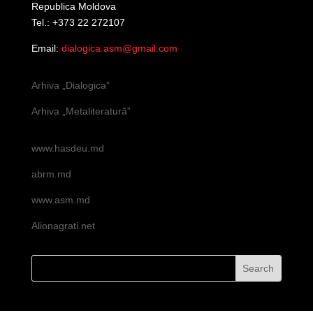
Republica Moldova
Tel.: +373 22 272107
Email:
dialogica.asm@gmail.com
Arhiva „Dialogica”
Arhiva „Metaliteratură”
www.hasdeu.md
abrm.md
www.asm.md
Alionagrati.net