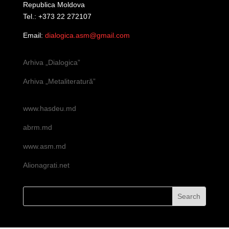
Republica Moldova
Tel.: +373 22 272107
Email:
dialogica.asm@gmail.com
Arhiva „Dialogica”
Arhiva „Metaliteratură”
www.hasdeu.md
abrm.md
www.asm.md
Alionagrati.net