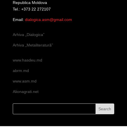
Republica Moldova
Tel.: +373 22 272107
Email:
dialogica.asm@gmail.com
Arhiva „Dialogica”
Arhiva „Metaliteratură”
www.hasdeu.md
abrm.md
www.asm.md
Alionagrati.net