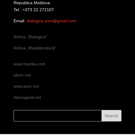
Republica Moldova
Tel.: +373 22 272107
Email:
dialogica.asm@gmail.com
Arhiva „Dialogica”
Arhiva „Metaliteratură”
www.hasdeu.md
abrm.md
www.asm.md
Alionagrati.net